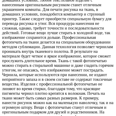
домашних условиях. Любое текстильное изделие с
нанесенным оригинальным рисунком станет отличным
украшением комнаты. Для печати рисунка на ткань, в
домашних условиях, понадобится компьютер и струнный
принтер. Также следует приобрести специальную бумагу для
перевода рисунка и утюг. Вся процедура нанесения не
сложная, однако, требует точности и последовательности
действий. Готовые вещи лучше стирать в холодной воде, так
изображение сохранится дольше. Профессиональная
фотопечать на ткани делается на специальном оборудовании
методом сублимации. Данная технология позволяет чернилам
проникать внутрь тканевого полотна. В результате на
материале будет четкое и яркое изображение, которое сможет
прослужить длительное время. Ткань с такой фотопечатью
можно стирать в стиральной машинке и даже гладить горячим
утюгом, не опасаясь, что изображение может пострадать.
Чернила, которые используются при нанесении, не издают
неприятного запаха и в своем составе не содержат токсичные
вещества. Изделия с профессиональной фотопечатью не
линяют во время стирки, благодаря тому, что красящие
пигменты чернил плотно крепятся к волокнам. Печать на
ткани может быть самых разных размеров. К примеру,
нанести рисунок можно как на маленькую наволочку, так и на
огромную штору. Вещи с фотопечатью станут отличным и
оригинальным подарком для друзей и родственников. На