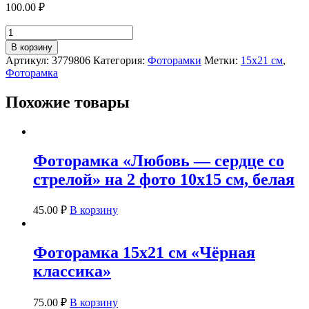
100.00
₽
Количество
товара
В корзину
Фоторамка
Артикул:
3779806
Категория:
Фоторамки
Метки:
15х21 см
,
291-
Фоторамка
3009
15х21
Похожие товары
см
Фоторамка «Любовь — сердце со
стрелой» на 2 фото 10х15 см, белая
45.00
₽
В корзину
Фоторамка 15х21 см «Чёрная
классика»
75.00
₽
В корзину