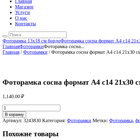
Главная
Магазин
Услуги
О нас
Контакты
Фоторамка 13х18 см бордо
Фоторамка сосна формат А4 с14 21х3
Главная
Фоторамки
Фоторамка сосна...
Главная
/
Фоторамки
/ Фоторамка сосна формат А4 с14 21х30 с
Фоторамка сосна формат А4 с14 21х30 с
1,140.00
₽
Количество
товара
В корзину
Фоторамка
Артикул:
3243830
Категория:
Фоторамки
Метки:
Фоторамка
,
ф
сосна
формат
Похожие товары
А4