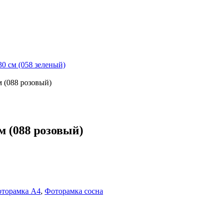
0 см (058 зеленый)
м (088 розовый)
м (088 розовый)
оторамка А4
,
Фоторамка сосна