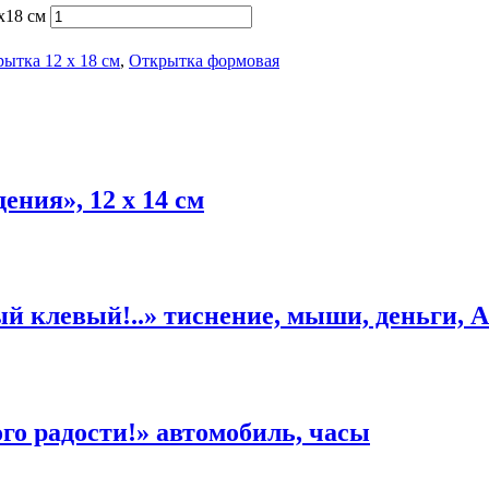
х18 см
ытка 12 х 18 см
,
Открытка формовая
ния», 12 х 14 см
 клевый!..» тиснение, мыши, деньги, А
го радости!» автомобиль, часы