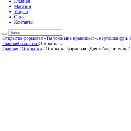
Главная
Магазин
Услуги
О нас
Контакты
Открытка формовая «Ты тоже мне нравишься», картошка фри, 1
Главная
Открытки
Открытка...
Главная
/
Открытки
/ Открытка формовая «Для тебя», пончик, 1