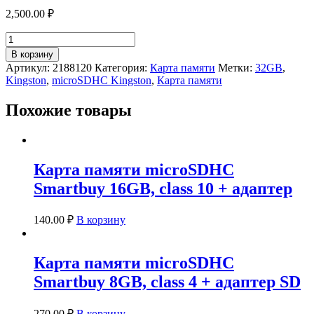
2,500.00
₽
Количество
товара
В корзину
Карта
Артикул:
2188120
Категория:
Карта памяти
Метки:
32GB
,
памяти
Kingston
,
microSDHC Kingston
,
Карта памяти
microSDHC
Kingston
Похожие товары
32GB
class4
Карта памяти microSDHC
Smartbuy 16GB, class 10 + адаптер
140.00
₽
В корзину
Карта памяти microSDHC
Smartbuy 8GB, class 4 + адаптер SD
270.00
₽
В корзину