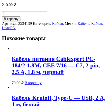
210.00
₽
Количество
товара
В корзину
Кабель
Артикул:
2534139
Категория:
Кабель
Метки:
Кабель
,
Кабель
Luazon
LuazON
3.5
Jack
Похожие товары
(M)
-
3.5
Jack
(M),
Кабель питания Cablexpert PC-
1,5
184/2-1.8M, CEE 7/16 — C7, 2-pin,
м,
чёрный
2.5 А, 1.8 м, черный
70.00
₽
В корзину
Кабель Krutoff, Type-C — USB, 2 А,
1 м, белый